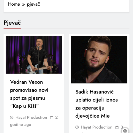
Home
pjevač
Pjevač
Vedran Vexon
promovisao novi
Sadik Hasanović
spot za pjesmu
uplatio cijeli iznos
“Kap u Kiši”
za operaciju
djevojčice Mie
Hayat Production
2
godine ago
Hayat Production
3