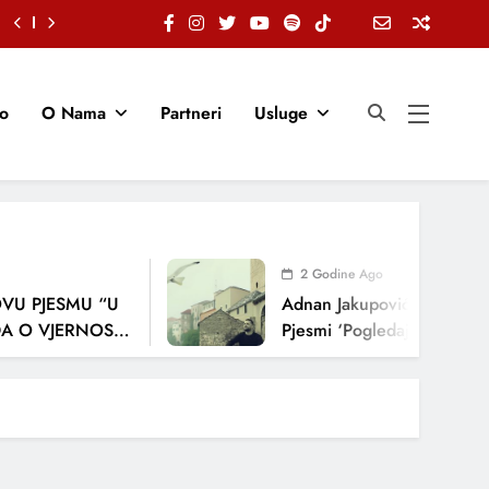
io
O Nama
Partneri
Usluge
2 Godine Ago
VU PJESMU “U
Adnan Jakupović Donosi Sn
 O VJERNOSTI,
Pjesmi ‘Pogledaj Me’
JENJA