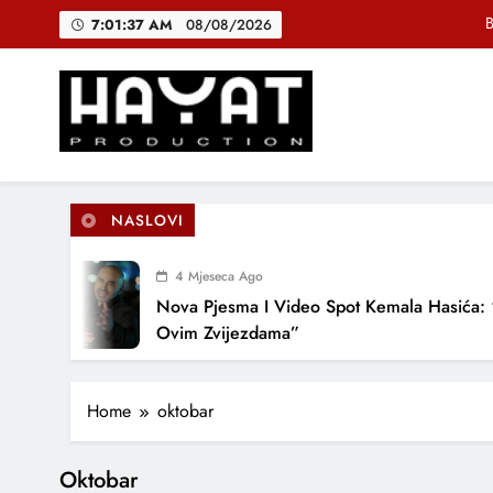
Skip
B
7:01:37 AM
08/08/2026
to
content
DJEČIJI H
Muhamed Fa
Hayat Production
Promocija domaće muzike
B
NASLOVI
4 Mjeseca Ago
DJEČIJI H
Nova Pjesma I Video Spot Kemala Hasića: 
Ovim Zvijezdama”
Home
oktobar
Oktobar