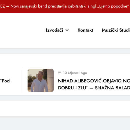
EZ – Novi sarajevski bend predstavlja debitantski singl „Ljetno popodne“
Brat i sestra, Biljana i Tedi Zeroski, predstavljaju novu pjesmu „Sreća je“
Izvođači
Kontakt
Muzički Stud
OR SUNCOKRETI KROZ PJESMU POZVALI MALIŠANE NA DOBRE NAVIKE
zlagić Fazla predstavlja pjesmu “Lejla” iz mjuzikla Travnik je voljeti lako
EZ – Novi sarajevski bend predstavlja debitantski singl „Ljetno popodne“
Brat i sestra, Biljana i Tedi Zeroski, predstavljaju novu pjesmu „Sreća je“
10 Mjeseci Ago
OR SUNCOKRETI KROZ PJESMU POZVALI MALIŠANE NA DOBRE NAVIKE
“Pod
NIHAD ALIBEGOVIĆ OBJAVIO NO
DOBRU I ZLU” – SNAŽNA BALADA
LJUBAVI I VREMENU KOJE NAS MI