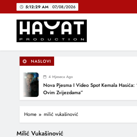
Skip
5:12:29 AM
07/08/2026
to
content
DJEČIJI H
B
Hayat Production
Promocija domaće muzike
NASLOVI
DJEČIJI H
4 Mjeseca Ago
Nova Pjesma I Video Spot Kemala Hasića: 
Ovim Zvijezdama”
Home
milić vukašinović
Milić Vukašinović