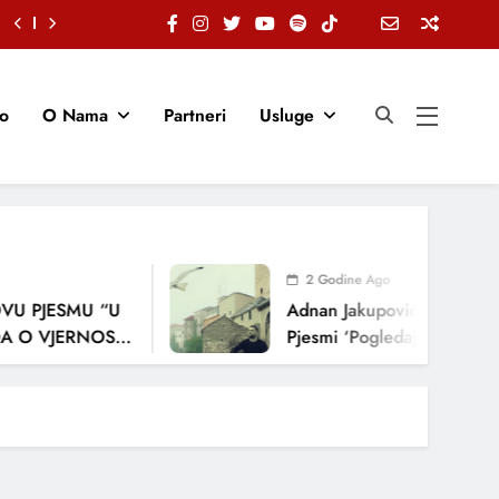
io
O Nama
Partneri
Usluge
2 Godine Ago
U PJESMU “U
Adnan Jakupović Donosi Sn
 O VJERNOSTI,
Pjesmi ‘Pogledaj Me’
ENJA