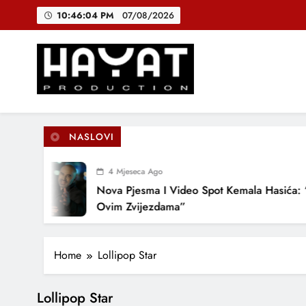
Skip
10:46:04 PM
07/08/2026
to
content
DJEČIJI H
B
Hayat Production
Promocija domaće muzike
NASLOVI
DJEČIJI H
4 Mjeseca Ago
Nova Pjesma I Video Spot Kemala Hasića: 
Ovim Zvijezdama”
Home
Lollipop Star
Lollipop Star