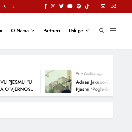
io
O Nama
Partneri
Usluge
2 Godine Ago
VU PJESMU “U
Adnan Jakupović Donosi Sn
 O VJERNOSTI,
Pjesmi ‘Pogledaj Me’
JENJA