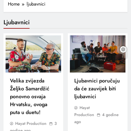
Home
ljubavnici
Ljubavnici
Velika zvijezda
Ljubavnici poručuju
Željko Samardžić
da će zauvijek biti
ponovno osvaja
ljubavnici
Hrvatsku, ovoga
Hayat
puta u duetu!
Production
4 godine
ago
Hayat Production
3
godine ago