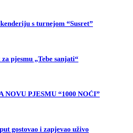
Skenderiju s turnejom “Susret”
t za pjesmu „Tebe sanjati“
 NOVU PJESMU “1000 NOĆI”
put gostovao i zapjevao uživo