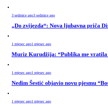
3 sedmice ago
3 sedmice ago
„Do zvijezda“: Nova ljubavna priča Di
1 mjesec ago
1 mjesec ago
Muriz Kurudžija: “Publika me vratila
1 mjesec ago
1 mjesec ago
Nedim Šestić objavio novu pjesmu “B
1 mjesec ago
1 mjesec ago