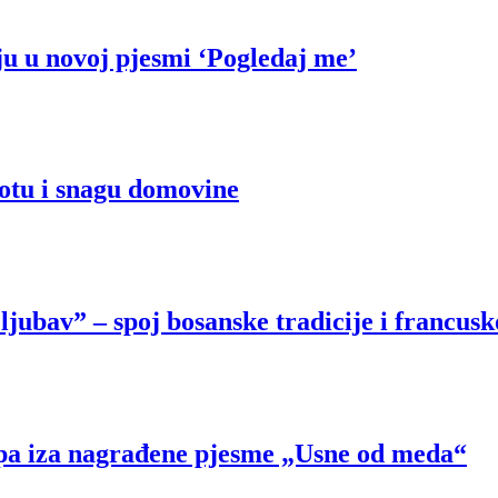
u u novoj pjesmi ‘Pogledaj me’
potu i snagu domovine
ubav” – spoj bosanske tradicije i francusk
ipa iza nagrađene pjesme „Usne od meda“