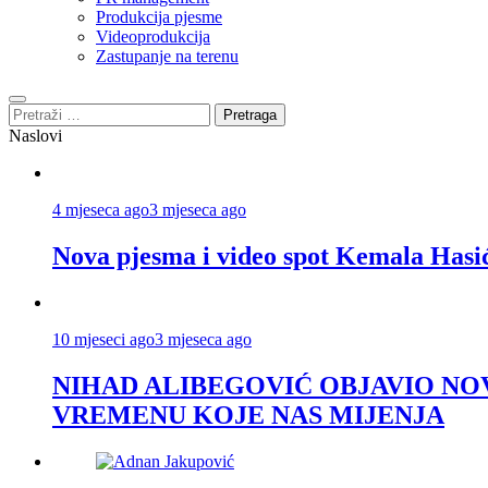
Produkcija pjesme
Videoprodukcija
Zastupanje na terenu
Pretraga:
Naslovi
4 mjeseca ago
3 mjeseca ago
Nova pjesma i video spot Kemala Hasi
10 mjeseci ago
3 mjeseca ago
NIHAD ALIBEGOVIĆ OBJAVIO NOV
VREMENU KOJE NAS MIJENJA