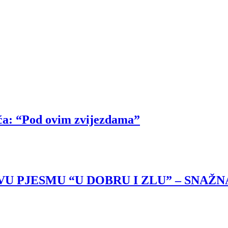
ća: “Pod ovim zvijezdama”
U PJESMU “U DOBRU I ZLU” – SNAŽNA