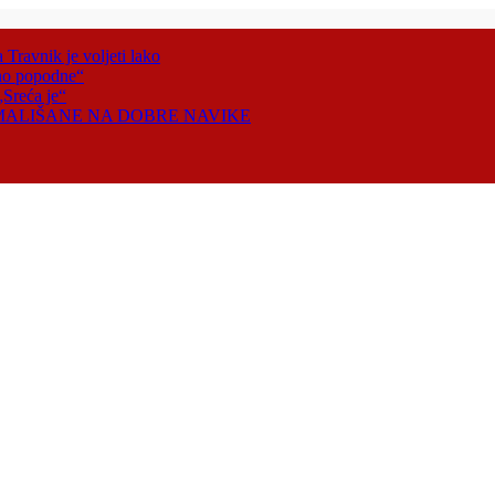
Travnik je voljeti lako
tno popodne“
„Sreća je“
 MALIŠANE NA DOBRE NAVIKE