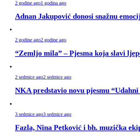
2 godine ago
1 godina ago
Adnan Jakupović donosi snažnu emocij
2 godine ago
2 godine ago
“Zemljo mila” – Pjesma koja slavi lje
2 sedmice ago
2 sedmice ago
NKA predstavio novu pjesmu “Udahni lj
3 sedmice ago
3 sedmice ago
Fazla, Nina Petković i bh. muzička ek