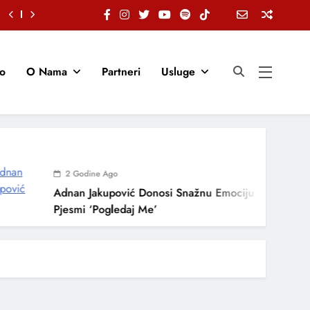
io
O Nama
Partneri
Usluge
2 Godine Ago
Adnan Jakupović Donosi Snažnu Emociju U Novoj
Pjesmi ‘Pogledaj Me’