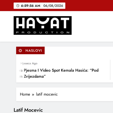
Skip
6:59:57 AM
06/08/2026
to
content
DJEČIJI H
B
Hayat Production
Promocija domaće muzike
NASLOVI
DJEČIJI H
4 Mjeseca Ago
Nova Pjesma I Video Spot Kemala Hasića: “Pod
Ovim Zvijezdama”
Home
latif mocevic
Latif Mocevic