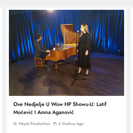
Ove Nedjelje U Wow HP Showu-U: Latif
Moćević I Amna Aganović
Hayat Production
6 Godina Ago