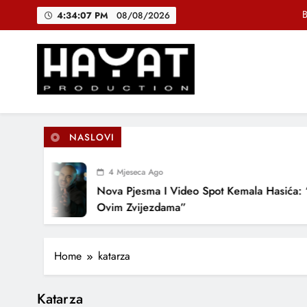
Skip
B
4:34:07 PM
08/08/2026
to
content
DJEČIJI H
Muhamed Fa
Hayat Production
Promocija domaće muzike
B
NASLOVI
4 Mjeseca Ago
DJEČIJI H
Nova Pjesma I Video Spot Kemala Hasića: 
Ovim Zvijezdama”
Home
katarza
Katarza