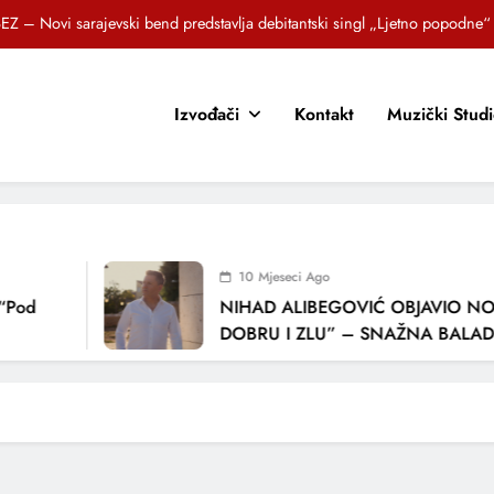
EZ – Novi sarajevski bend predstavlja debitantski singl „Ljetno popodne“
Brat i sestra, Biljana i Tedi Zeroski, predstavljaju novu pjesmu „Sreća je“
Izvođači
Kontakt
Muzički Stud
OR SUNCOKRETI KROZ PJESMU POZVALI MALIŠANE NA DOBRE NAVIKE
zlagić Fazla predstavlja pjesmu “Lejla” iz mjuzikla Travnik je voljeti lako
EZ – Novi sarajevski bend predstavlja debitantski singl „Ljetno popodne“
Brat i sestra, Biljana i Tedi Zeroski, predstavljaju novu pjesmu „Sreća je“
10 Mjeseci Ago
OR SUNCOKRETI KROZ PJESMU POZVALI MALIŠANE NA DOBRE NAVIKE
“Pod
NIHAD ALIBEGOVIĆ OBJAVIO NOV
DOBRU I ZLU” – SNAŽNA BALADA
LJUBAVI I VREMENU KOJE NAS MIJ