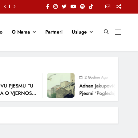
io
O Nama
Partneri
Usluge
2 Godine Ago
U PJESMU “U
Adnan Jakupović Donosi Sn
 O VJERNOSTI,
Pjesmi ‘Pogledaj Me’
ENJA