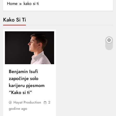
Home
kako si ti
Kako Si Ti
Benjamin Isufi
započinje solo
karijeru pjesmom
“Kako si ti”
Hayat Production
2
godine ago