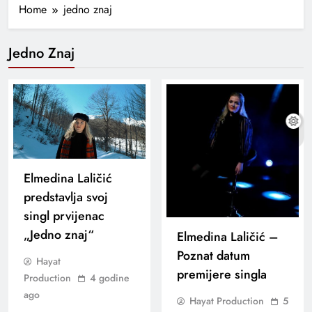
Home
jedno znaj
Jedno Znaj
Elmedina Laličić
predstavlja svoj
singl prvijenac
„Jedno znaj“
Elmedina Laličić –
Poznat datum
Hayat
premijere singla
Production
4 godine
ago
Hayat Production
5