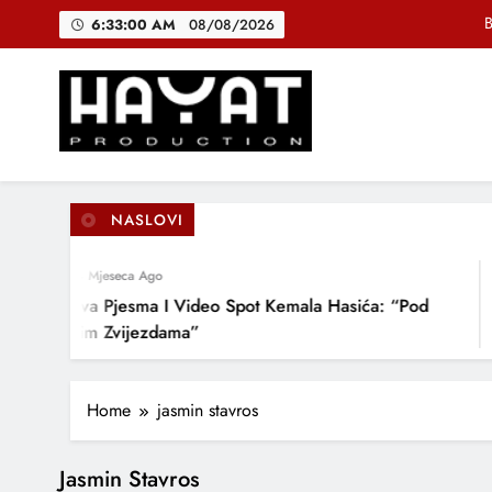
Skip
B
6:33:00 AM
08/08/2026
to
content
DJEČIJI H
Muhamed Fa
Hayat Production
Promocija domaće muzike
B
NASLOVI
4 Mjeseca Ago
DJEČIJI H
Nova Pjesma I Video Spot Kemala Hasića: “Pod
Ovim Zvijezdama”
Home
jasmin stavros
Jasmin Stavros