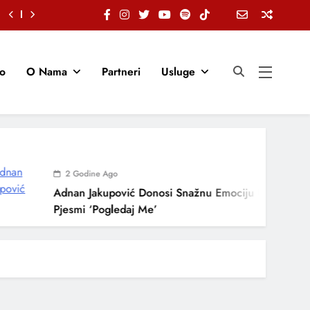
io
O Nama
Partneri
Usluge
2 Godine Ago
Adnan Jakupović Donosi Snažnu Emociju U Novoj
Pjesmi ‘Pogledaj Me’