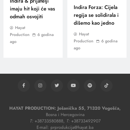
Indira & prijatelji
Indira Forza: Cijela
imaju hit koji će vas
regija se solidirala i
odmah osvojiti
dišemo kao jedno
Hayat
Hayat
Production
6 godina
Production
6 godina
ago
ago
HAYAT PRODUCTION: Jošanička 55, 71320 Vogošća,
Bosna i Hercegovina
T:
+38733580888,
T:
+38733492907
E-mail: prprodukcija@hayat.ba