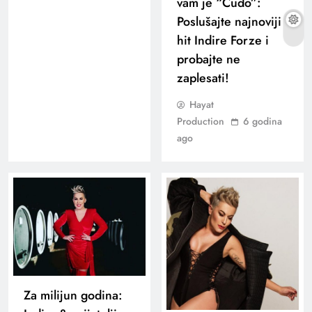
vam je “Čudo”:
Poslušajte najnoviji
hit Indire Forze i
probajte ne
zaplesati!
Hayat
Production
6 godina
ago
Za milijun godina: