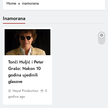
Home
inamorana
Inamorana
Tonči Huljić i Petar
Grašo: Nakon 10
godina ujedinili
glasove
Hayat Production
5
godina ago