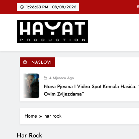
Skip
B
1:26:53 PM
08/08/2026
to
content
DJEČIJI H
Muhamed Fa
Hayat Production
Promocija domaće muzike
B
NASLOVI
4 Mjeseca Ago
DJEČIJI H
Nova Pjesma I Video Spot Kemala Hasića: 
Ovim Zvijezdama”
Home
har rock
Har Rock