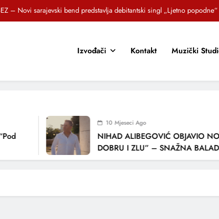
EZ – Novi sarajevski bend predstavlja debitantski singl „Ljetno popodne“
Brat i sestra, Biljana i Tedi Zeroski, predstavljaju novu pjesmu „Sreća je“
Izvođači
Kontakt
Muzički Stud
OR SUNCOKRETI KROZ PJESMU POZVALI MALIŠANE NA DOBRE NAVIKE
zlagić Fazla predstavlja pjesmu “Lejla” iz mjuzikla Travnik je voljeti lako
EZ – Novi sarajevski bend predstavlja debitantski singl „Ljetno popodne“
Brat i sestra, Biljana i Tedi Zeroski, predstavljaju novu pjesmu „Sreća je“
10 Mjeseci Ago
OR SUNCOKRETI KROZ PJESMU POZVALI MALIŠANE NA DOBRE NAVIKE
“Pod
NIHAD ALIBEGOVIĆ OBJAVIO NO
DOBRU I ZLU” – SNAŽNA BALADA
LJUBAVI I VREMENU KOJE NAS MI