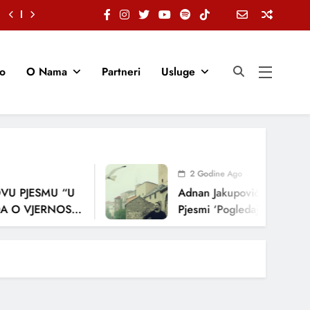
io
O Nama
Partneri
Usluge
2 Godine Ago
VU PJESMU “U
Adnan Jakupović Donosi Sn
 O VJERNOSTI,
Pjesmi ‘Pogledaj Me’
JENJA