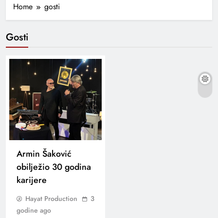
Home
gosti
Gosti
Armin Šaković
obilježio 30 godina
karijere
Hayat Production
3
godine ago