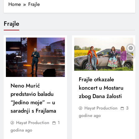
Home
Frajle
Frajle
Frajle otkazale
Neno Murić
koncert u Mostaru
predstavio baladu
zbog Dana žalosti
“Jedino moje” – u
Hayat Production
3
saradnji s Frajlama
godine ago
Hayat Production
1
godina ago