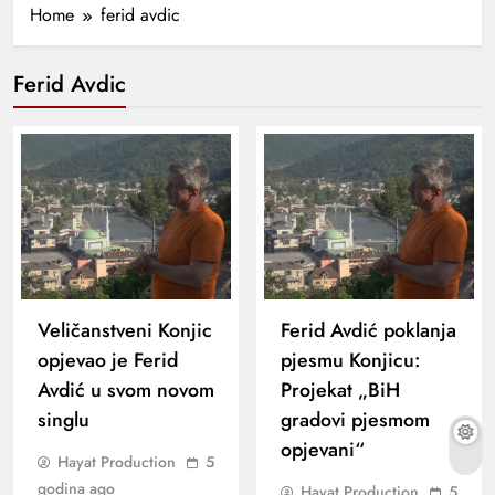
Home
ferid avdic
Ferid Avdic
Veličanstveni Konjic
Ferid Avdić poklanja
opjevao je Ferid
pjesmu Konjicu:
Avdić u svom novom
Projekat „BiH
singlu
gradovi pjesmom
opjevani“
Hayat Production
5
godina ago
Hayat Production
5