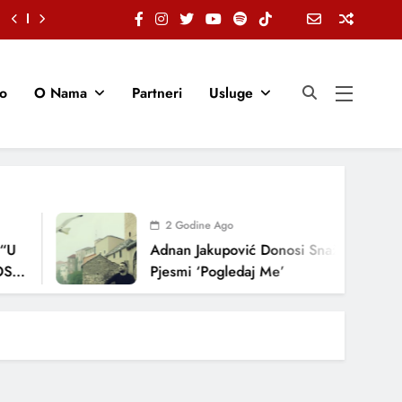
io
O Nama
Partneri
Usluge
2 Godine Ago
“U
Adnan Jakupović Donosi Snažnu Emocij
TI,
Pjesmi ‘Pogledaj Me’