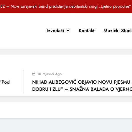
EZ – Novi sarajevski bend predstavlja debitantski singl „Ljetno popodne“
Brat i sestra, Biljana i Tedi Zeroski, predstavljaju novu pjesmu „Sreća je“
Izvođači
Kontakt
Muzički Stud
OR SUNCOKRETI KROZ PJESMU POZVALI MALIŠANE NA DOBRE NAVIKE
zlagić Fazla predstavlja pjesmu “Lejla” iz mjuzikla Travnik je voljeti lako
EZ – Novi sarajevski bend predstavlja debitantski singl „Ljetno popodne“
Brat i sestra, Biljana i Tedi Zeroski, predstavljaju novu pjesmu „Sreća je“
10 Mjeseci Ago
OR SUNCOKRETI KROZ PJESMU POZVALI MALIŠANE NA DOBRE NAVIKE
“Pod
NIHAD ALIBEGOVIĆ OBJAVIO NOVU PJESMU 
DOBRU I ZLU” – SNAŽNA BALADA O VJERNOS
LJUBAVI I VREMENU KOJE NAS MIJENJA