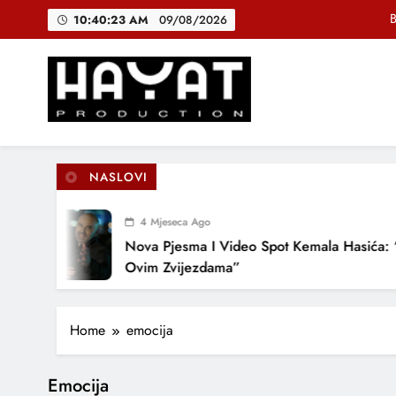
Skip
B
10:40:24 AM
09/08/2026
to
content
DJEČIJI H
Muhamed Fa
Hayat Production
Promocija domaće muzike
B
NASLOVI
4 Mjeseca Ago
DJEČIJI H
Nova Pjesma I Video Spot Kemala Hasića: “
Ovim Zvijezdama”
Home
emocija
Emocija