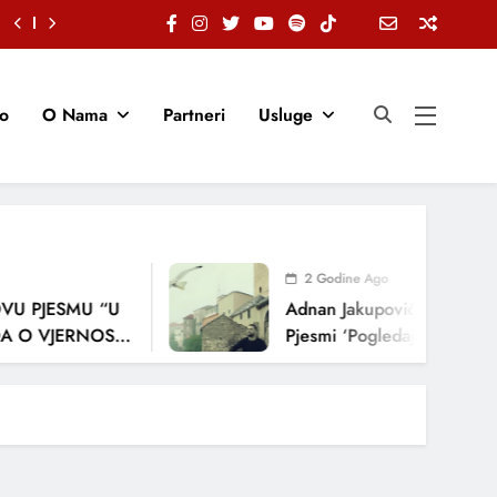
io
O Nama
Partneri
Usluge
2 Godine Ago
U PJESMU “U
Adnan Jakupović Donosi Sn
O VJERNOSTI,
Pjesmi ‘Pogledaj Me’
ENJA