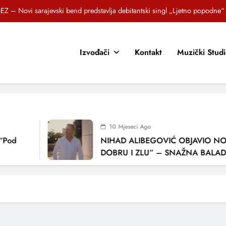
EZ – Novi sarajevski bend predstavlja debitantski singl „Ljetno popodne“
Brat i sestra, Biljana i Tedi Zeroski, predstavljaju novu pjesmu „Sreća je“
Izvođači
Kontakt
Muzički Stud
OR SUNCOKRETI KROZ PJESMU POZVALI MALIŠANE NA DOBRE NAVIKE
zlagić Fazla predstavlja pjesmu “Lejla” iz mjuzikla Travnik je voljeti lako
EZ – Novi sarajevski bend predstavlja debitantski singl „Ljetno popodne“
Brat i sestra, Biljana i Tedi Zeroski, predstavljaju novu pjesmu „Sreća je“
10 Mjeseci Ago
OR SUNCOKRETI KROZ PJESMU POZVALI MALIŠANE NA DOBRE NAVIKE
Pod
NIHAD ALIBEGOVIĆ OBJAVIO NOV
DOBRU I ZLU” – SNAŽNA BALADA 
LJUBAVI I VREMENU KOJE NAS MIJ