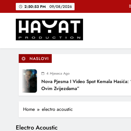
Skip
B
2:50:53 PM
09/08/2026
to
content
DJEČIJI H
Muhamed Fa
Hayat Production
Promocija domaće muzike
B
NASLOVI
4 Mjeseca Ago
DJEČIJI H
Nova Pjesma I Video Spot Kemala Hasića: “
Ovim Zvijezdama”
Home
electro acoustic
Electro Acoustic