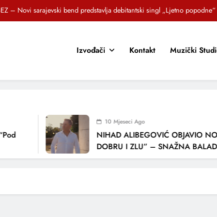
EZ – Novi sarajevski bend predstavlja debitantski singl „Ljetno popodne“
Brat i sestra, Biljana i Tedi Zeroski, predstavljaju novu pjesmu „Sreća je“
Izvođači
Kontakt
Muzički Stud
OR SUNCOKRETI KROZ PJESMU POZVALI MALIŠANE NA DOBRE NAVIKE
zlagić Fazla predstavlja pjesmu “Lejla” iz mjuzikla Travnik je voljeti lako
EZ – Novi sarajevski bend predstavlja debitantski singl „Ljetno popodne“
Brat i sestra, Biljana i Tedi Zeroski, predstavljaju novu pjesmu „Sreća je“
10 Mjeseci Ago
OR SUNCOKRETI KROZ PJESMU POZVALI MALIŠANE NA DOBRE NAVIKE
Pod
NIHAD ALIBEGOVIĆ OBJAVIO NOV
DOBRU I ZLU” – SNAŽNA BALADA
LJUBAVI I VREMENU KOJE NAS MIJ