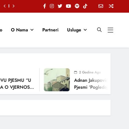
io
O Nama
Partneri
Usluge
2 Godine Ago
U PJESMU “U
Adnan Jakupović Donosi Sn
 O VJERNOSTI,
Pjesmi ‘Pogledaj Me’
ENJA