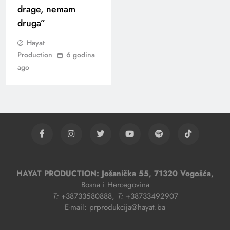
drage, nemam
druga”
Hayat
Production
6 godina
ago
HAYAT PRODUCTION: Jošanička 55, 71320 Vogošća,
Bosna i Hercegovina
T:
+38733580888,
T:
+38733492907
E-mail: prprodukcija@hayat.ba