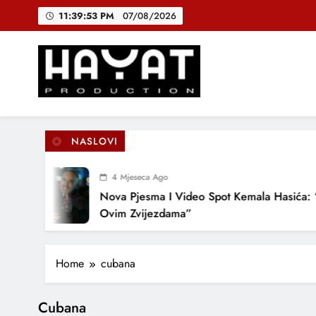
Skip
11:39:53 PM
07/08/2026
to
content
DJEČIJI H
B
Hayat Production
Promocija domaće muzike
NASLOVI
DJEČIJI H
4 Mjeseca Ago
Nova Pjesma I Video Spot Kemala Hasića: “
Ovim Zvijezdama”
Home
cubana
Cubana