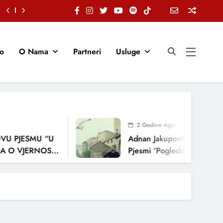
io
O Nama
Partneri
Usluge
2 Godine Ago
U PJESMU “U
Adnan Jakupović Donosi Sn
 O VJERNOSTI,
Pjesmi ‘Pogledaj Me’
ENJA