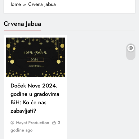
Home
Crvena jabua
Crvena Jabua
Doček Nove 2024.
godine u gradovima
BiH: Ko će nas
zabavljati?
Hayat Production
3
godine ago