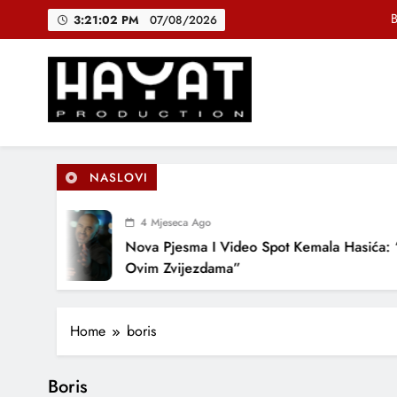
Skip
B
3:21:03 PM
07/08/2026
to
content
DJEČIJI H
Muhamed Fa
Hayat Production
Promocija domaće muzike
B
NASLOVI
4 Mjeseca Ago
DJEČIJI H
Nova Pjesma I Video Spot Kemala Hasića: 
Ovim Zvijezdama”
Home
boris
Boris