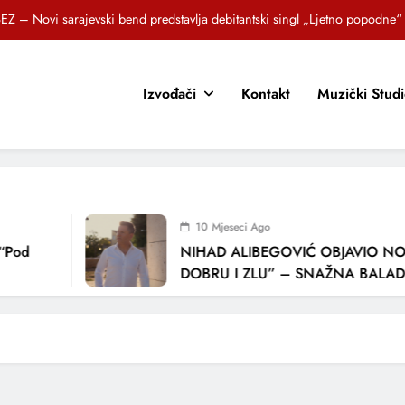
EZ – Novi sarajevski bend predstavlja debitantski singl „Ljetno popodne“
Brat i sestra, Biljana i Tedi Zeroski, predstavljaju novu pjesmu „Sreća je“
Izvođači
Kontakt
Muzički Stud
OR SUNCOKRETI KROZ PJESMU POZVALI MALIŠANE NA DOBRE NAVIKE
zlagić Fazla predstavlja pjesmu “Lejla” iz mjuzikla Travnik je voljeti lako
EZ – Novi sarajevski bend predstavlja debitantski singl „Ljetno popodne“
Brat i sestra, Biljana i Tedi Zeroski, predstavljaju novu pjesmu „Sreća je“
10 Mjeseci Ago
OR SUNCOKRETI KROZ PJESMU POZVALI MALIŠANE NA DOBRE NAVIKE
“Pod
NIHAD ALIBEGOVIĆ OBJAVIO NOV
DOBRU I ZLU” – SNAŽNA BALADA
LJUBAVI I VREMENU KOJE NAS MIJ