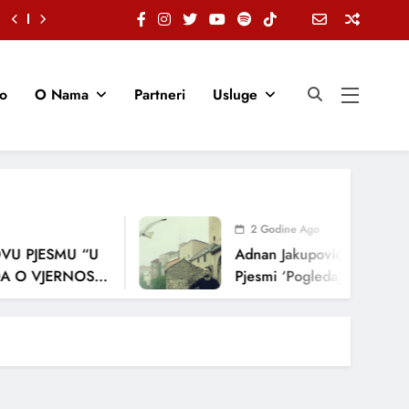
io
O Nama
Partneri
Usluge
2 Godine Ago
U PJESMU “U
Adnan Jakupović Donosi Sn
 O VJERNOSTI,
Pjesmi ‘Pogledaj Me’
ENJA