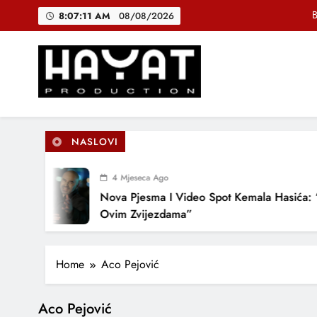
Skip
B
8:07:12 AM
08/08/2026
to
content
DJEČIJI H
Muhamed Fa
Hayat Production
Promocija domaće muzike
B
NASLOVI
4 Mjeseca Ago
DJEČIJI H
Nova Pjesma I Video Spot Kemala Hasića: “
Ovim Zvijezdama”
Home
Aco Pejović
Aco Pejović