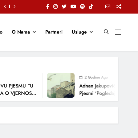
io
O Nama
Partneri
Usluge
2 Godine Ago
U PJESMU “U
Adnan Jakupović Donosi Sn
 O VJERNOSTI,
Pjesmi ‘Pogledaj Me’
ENJA