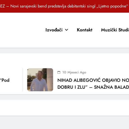
EZ – Novi sarajevski bend predstavlja debitantski singl „Ljetno popodne“
Brat i sestra, Biljana i Tedi Zeroski, predstavljaju novu pjesmu „Sreća je“
Izvođači
Kontakt
Muzički Stud
OR SUNCOKRETI KROZ PJESMU POZVALI MALIŠANE NA DOBRE NAVIKE
zlagić Fazla predstavlja pjesmu “Lejla” iz mjuzikla Travnik je voljeti lako
EZ – Novi sarajevski bend predstavlja debitantski singl „Ljetno popodne“
Brat i sestra, Biljana i Tedi Zeroski, predstavljaju novu pjesmu „Sreća je“
10 Mjeseci Ago
OR SUNCOKRETI KROZ PJESMU POZVALI MALIŠANE NA DOBRE NAVIKE
Pod
NIHAD ALIBEGOVIĆ OBJAVIO NOV
DOBRU I ZLU” – SNAŽNA BALADA
LJUBAVI I VREMENU KOJE NAS MIJ