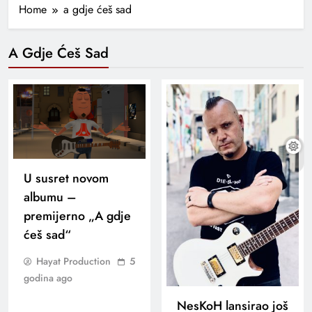
Home
a gdje ćeš sad
A Gdje Ćeš Sad
U susret novom
albumu –
premijerno „A gdje
ćeš sad“
Hayat Production
5
godina ago
NesKoH lansirao još