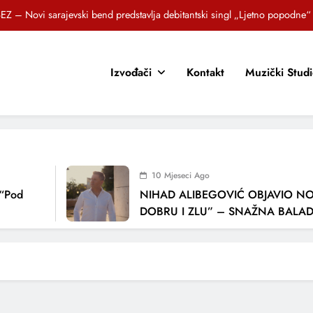
EZ – Novi sarajevski bend predstavlja debitantski singl „Ljetno popodne“
Brat i sestra, Biljana i Tedi Zeroski, predstavljaju novu pjesmu „Sreća je“
Izvođači
Kontakt
Muzički Stud
OR SUNCOKRETI KROZ PJESMU POZVALI MALIŠANE NA DOBRE NAVIKE
zlagić Fazla predstavlja pjesmu “Lejla” iz mjuzikla Travnik je voljeti lako
EZ – Novi sarajevski bend predstavlja debitantski singl „Ljetno popodne“
Brat i sestra, Biljana i Tedi Zeroski, predstavljaju novu pjesmu „Sreća je“
10 Mjeseci Ago
OR SUNCOKRETI KROZ PJESMU POZVALI MALIŠANE NA DOBRE NAVIKE
“Pod
NIHAD ALIBEGOVIĆ OBJAVIO NOV
DOBRU I ZLU” – SNAŽNA BALADA
LJUBAVI I VREMENU KOJE NAS MIJ