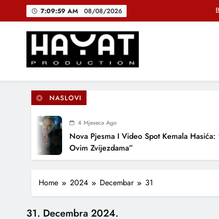
Skip
B
7:09:59 AM
08/08/2026
to
content
DJEČIJI H
Muhamed Fa
Hayat Production
Promocija domaće muzike
B
NASLOVI
4 Mjeseca Ago
DJEČIJI H
Nova Pjesma I Video Spot Kemala Hasića: 
Ovim Zvijezdama”
Home
2024
Decembar
31
31. Decembra 2024.