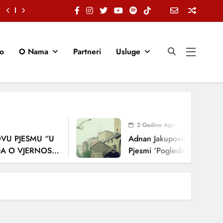
io
O Nama
Partneri
Usluge
2 Godine Ago
U PJESMU “U
Adnan Jakupović Donosi Sn
 O VJERNOSTI,
Pjesmi ‘Pogledaj Me’
ENJA