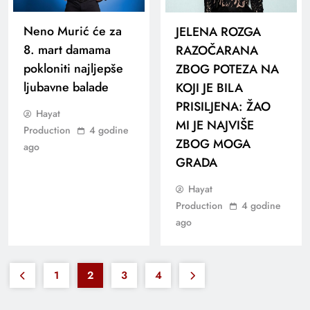
Neno Murić će za
JELENA ROZGA
8. mart damama
RAZOČARANA
pokloniti najljepše
ZBOG POTEZA NA
ljubavne balade
KOJI JE BILA
PRISILJENA: ŽAO
Hayat
MI JE NAJVIŠE
Production
4 godine
ZBOG MOGA
ago
GRADA
Hayat
Production
4 godine
ago
1
2
3
4