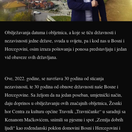
Obilježavanja datuma i obljetnica, a koje se tiču državnosti i
nezavisnosti jedne države, svuda u svijetu, pa i kod nas u Bosni i
Hercegovini, osim izraza poštovanja i ponosa predstavljaju i jedan
vid obaveze svih državljana.
Ove, 2022. godine, se navršava 30 godina od sticanja
nezavisnosti, te 30 godina od obnove državnosti naše Bosne i
Hercegovine. Sa željom da na jedan poseban, umjetnički način,
daju doprinos u obilježavanju ovih značajnih obljetnica, Žesnki
hor Centra za kulturu općine Travnik „Travničanke“ u saradnji sa
Kenanom Mačkovićem, snimili su pjesmu i spot „Zemlja dobrih
ljudi“ kao rođendanski poklon domovini Bosni i Hercegovini i