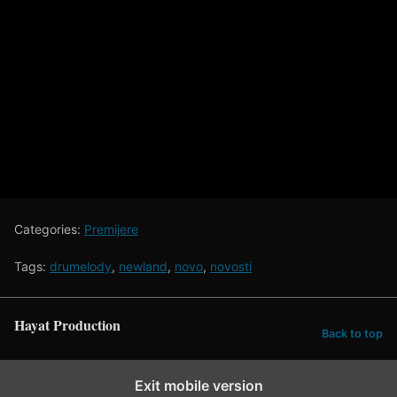
Categories:
Premijere
Tags:
drumelody
,
newland
,
novo
,
novosti
Hayat Production
Back to top
Exit mobile version