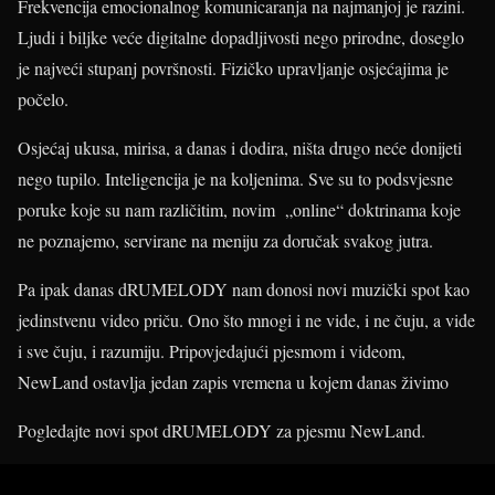
Frekvencija emocionalnog komunicaranja na najmanjoj je razini.
Ljudi i biljke veće digitalne dopadljivosti nego prirodne, doseglo
je najveći stupanj površnosti. Fizičko upravljanje osjećajima je
počelo.
Osjećaj ukusa, mirisa, a danas i dodira, ništa drugo neće donijeti
nego tupilo. Inteligencija je na koljenima. Sve su to podsvjesne
poruke koje su nam različitim, novim „online“ doktrinama koje
ne poznajemo, servirane na meniju za doručak svakog jutra.
Pa ipak danas dRUMELODY nam donosi novi muzički spot kao
jedinstvenu video priču. Ono što mnogi i ne vide, i ne čuju, a vide
i sve čuju, i razumiju. Pripovjedajući pjesmom i videom,
NewLand ostavlja jedan zapis vremena u kojem danas živimo
Pogledajte novi spot dRUMELODY za pjesmu NewLand.