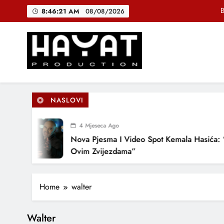
Skip
B
8:46:22 AM
08/08/2026
to
content
DJEČIJI H
Muhamed Fa
Hayat Production
Promocija domaće muzike
B
NASLOVI
4 Mjeseca Ago
DJEČIJI H
Nova Pjesma I Video Spot Kemala Hasića: 
Ovim Zvijezdama”
Home
walter
Walter