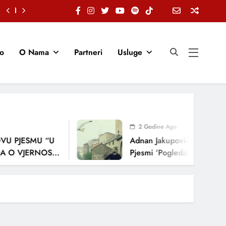
io
O Nama
Partneri
Usluge
2 Godine Ago
U PJESMU “U
Adnan Jakupović Donosi Sn
 O VJERNOSTI,
Pjesmi ‘Pogledaj Me’
ENJA