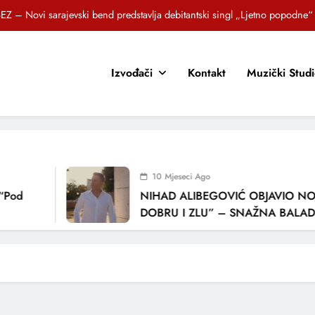
EZ – Novi sarajevski bend predstavlja debitantski singl „Ljetno popodne“
Brat i sestra, Biljana i Tedi Zeroski, predstavljaju novu pjesmu „Sreća je“
Izvođači
Kontakt
Muzički Stud
OR SUNCOKRETI KROZ PJESMU POZVALI MALIŠANE NA DOBRE NAVIKE
zlagić Fazla predstavlja pjesmu “Lejla” iz mjuzikla Travnik je voljeti lako
EZ – Novi sarajevski bend predstavlja debitantski singl „Ljetno popodne“
Brat i sestra, Biljana i Tedi Zeroski, predstavljaju novu pjesmu „Sreća je“
10 Mjeseci Ago
OR SUNCOKRETI KROZ PJESMU POZVALI MALIŠANE NA DOBRE NAVIKE
“Pod
NIHAD ALIBEGOVIĆ OBJAVIO NOV
DOBRU I ZLU” – SNAŽNA BALADA
LJUBAVI I VREMENU KOJE NAS MIJ