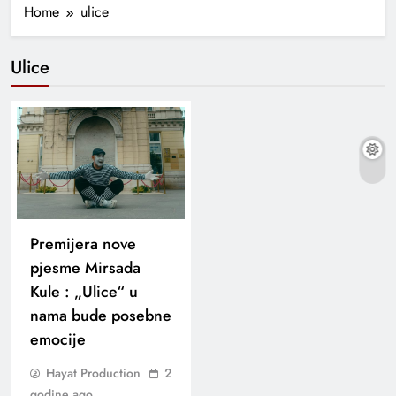
Home
ulice
Ulice
Premijera nove
pjesme Mirsada
Kule : „Ulice“ u
nama bude posebne
emocije
Hayat Production
2
godine ago