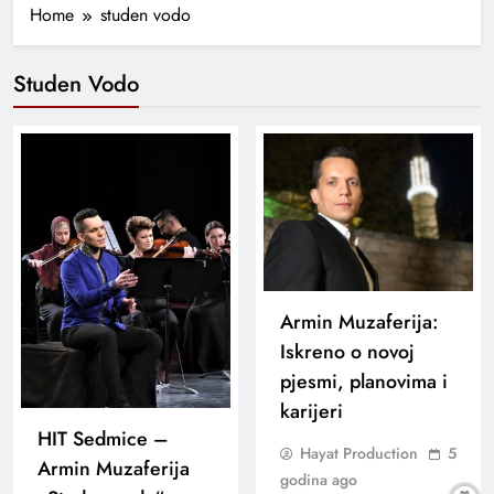
Home
studen vodo
Studen Vodo
Armin Muzaferija:
Iskreno o novoj
pjesmi, planovima i
karijeri
HIT Sedmice –
Hayat Production
5
Armin Muzaferija
godina ago