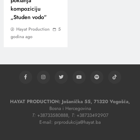
poklanja
kompoziciju
„Studen vodo“
Hayat Production
5
godina ago
HAYAT PRODUCTION: Jošanička 55, 71320 Vogošća,
Bosna i Hercegovina
T:
+38733580888,
T:
+38733492907
E-mail: prprodukcija@hayat.ba