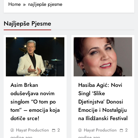
Home
najljepše pjesme
Najljepše Pjesme
Asim Brkan
Hasiba Agić: Novi
oduševljava novim
Singl ‘Slike
singlom “O tom po
Djetinjstva’ Donosi
tom” – emocija koja
Emocije i Nostalgiju
dotiče srce!
na Ilidžanski Festival
Hayat Production
2
Hayat Production
2
godine ago
godine ago