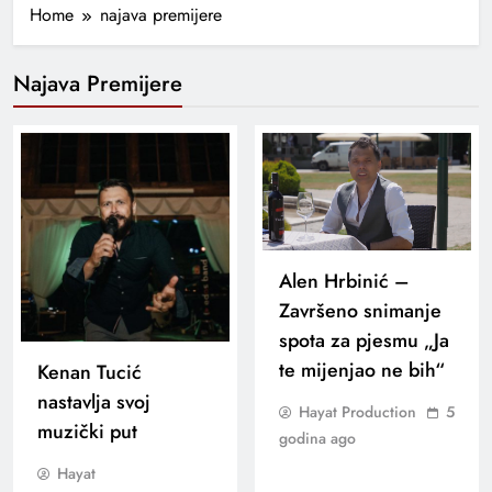
Home
najava premijere
Najava Premijere
Alen Hrbinić –
Završeno snimanje
spota za pjesmu „Ja
te mijenjao ne bih“
Kenan Tucić
nastavlja svoj
Hayat Production
5
muzički put
godina ago
Hayat