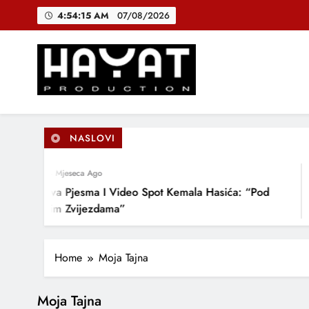
Skip
4:54:15 AM
07/08/2026
to
content
DJEČIJI H
B
Hayat Production
Promocija domaće muzike
NASLOVI
DJEČIJI H
4 Mjeseca Ago
Nova Pjesma I Video Spot Kemala Hasića: “Pod
Ovim Zvijezdama”
Home
Moja Tajna
Moja Tajna