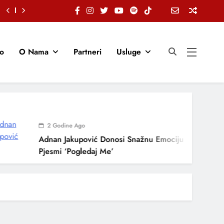
io
O Nama
Partneri
Usluge
2 Godine Ago
Adnan Jakupović Donosi Snažnu Emociju U Novoj
Pjesmi ‘Pogledaj Me’