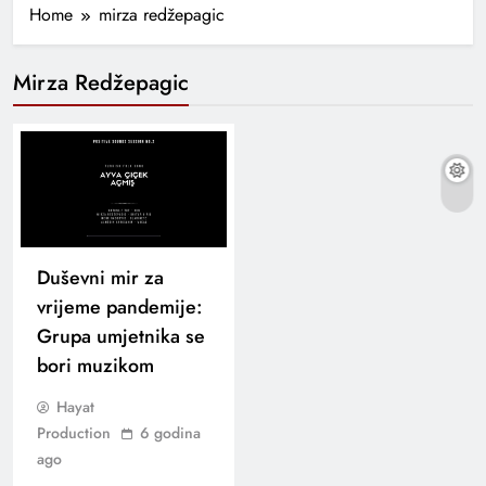
Home
mirza redžepagic
Mirza Redžepagic
Duševni mir za
vrijeme pandemije:
Grupa umjetnika se
bori muzikom
Hayat
Production
6 godina
ago