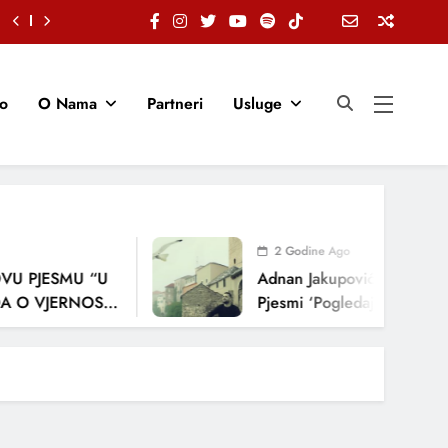
io
O Nama
Partneri
Usluge
2 Godine Ago
U PJESMU “U
Adnan Jakupović Donosi Sn
 O VJERNOSTI,
Pjesmi ‘Pogledaj Me’
ENJA