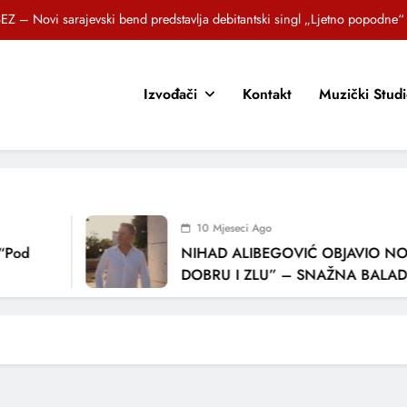
EZ – Novi sarajevski bend predstavlja debitantski singl „Ljetno popodne“
Brat i sestra, Biljana i Tedi Zeroski, predstavljaju novu pjesmu „Sreća je“
Izvođači
Kontakt
Muzički Stud
OR SUNCOKRETI KROZ PJESMU POZVALI MALIŠANE NA DOBRE NAVIKE
zlagić Fazla predstavlja pjesmu “Lejla” iz mjuzikla Travnik je voljeti lako
EZ – Novi sarajevski bend predstavlja debitantski singl „Ljetno popodne“
Brat i sestra, Biljana i Tedi Zeroski, predstavljaju novu pjesmu „Sreća je“
10 Mjeseci Ago
OR SUNCOKRETI KROZ PJESMU POZVALI MALIŠANE NA DOBRE NAVIKE
“Pod
NIHAD ALIBEGOVIĆ OBJAVIO NOV
DOBRU I ZLU” – SNAŽNA BALADA
LJUBAVI I VREMENU KOJE NAS MIJ