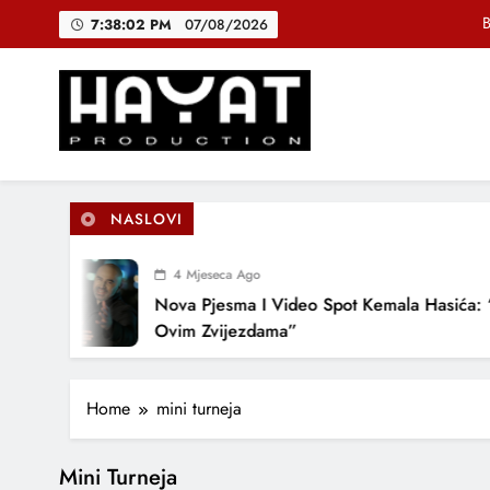
Skip
B
7:38:02 PM
07/08/2026
to
content
DJEČIJI H
Muhamed Fa
Hayat Production
Promocija domaće muzike
B
NASLOVI
4 Mjeseca Ago
DJEČIJI H
Nova Pjesma I Video Spot Kemala Hasića: 
Ovim Zvijezdama”
Home
mini turneja
Mini Turneja