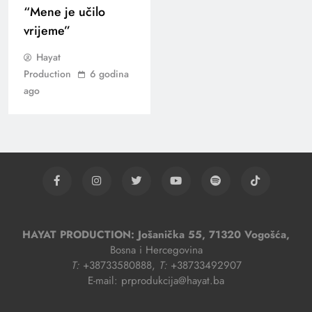
“Mene je učilo
vrijeme”
Hayat
Production
6 godina
ago
HAYAT PRODUCTION: Jošanička 55, 71320 Vogošća,
Bosna i Hercegovina
T:
+38733580888,
T:
+38733492907
E-mail: prprodukcija@hayat.ba