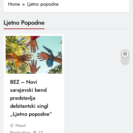
Home
Ljetno popodne
Ljetno Popodne
BEZ – Novi
sarajevski bend
predstavlja
debitantski singl
„Ljetno popodne“
Hayat
Production
12