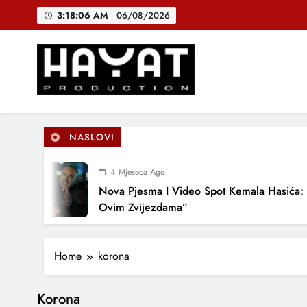
Skip
3:18:06 AM
06/08/2026
to
content
DJEČIJI H
B
Hayat Production
Promocija domaće muzike
NASLOVI
DJEČIJI H
4 Mjeseca Ago
Nova Pjesma I Video Spot Kemala Hasića: 
Ovim Zvijezdama”
Home
korona
Korona