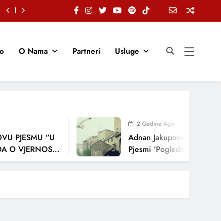
io
O Nama
Partneri
Usluge
2 Godine Ago
VU PJESMU “U
Adnan Jakupović Donosi Sn
 O VJERNOSTI,
Pjesmi ‘Pogledaj Me’
JENJA