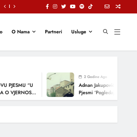
io
O Nama
Partneri
Usluge
2 Godine Ago
U PJESMU “U
Adnan Jakupović Donosi Sn
 O VJERNOSTI,
Pjesmi ‘Pogledaj Me’
ENJA