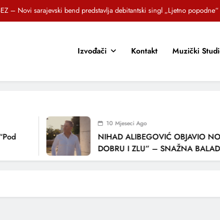
EZ – Novi sarajevski bend predstavlja debitantski singl „Ljetno popodne“
Brat i sestra, Biljana i Tedi Zeroski, predstavljaju novu pjesmu „Sreća je“
Izvođači
Kontakt
Muzički Stud
OR SUNCOKRETI KROZ PJESMU POZVALI MALIŠANE NA DOBRE NAVIKE
zlagić Fazla predstavlja pjesmu “Lejla” iz mjuzikla Travnik je voljeti lako
EZ – Novi sarajevski bend predstavlja debitantski singl „Ljetno popodne“
Brat i sestra, Biljana i Tedi Zeroski, predstavljaju novu pjesmu „Sreća je“
10 Mjeseci Ago
OR SUNCOKRETI KROZ PJESMU POZVALI MALIŠANE NA DOBRE NAVIKE
“Pod
NIHAD ALIBEGOVIĆ OBJAVIO NOV
DOBRU I ZLU” – SNAŽNA BALADA
LJUBAVI I VREMENU KOJE NAS MIJ