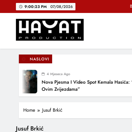
Skip
B
9:00:23 PM
07/08/2026
to
content
DJEČIJI H
Muhamed Fa
Hayat Production
Promocija domaće muzike
B
NASLOVI
4 Mjeseca Ago
DJEČIJI H
Nova Pjesma I Video Spot Kemala Hasića: 
Ovim Zvijezdama”
Home
Jusuf Brkić
Jusuf Brkić