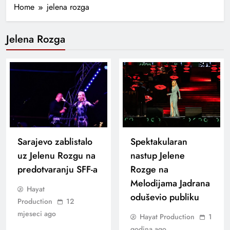
Home
jelena rozga
Jelena Rozga
Sarajevo zablistalo
Spektakularan
uz Jelenu Rozgu na
nastup Jelene
predotvaranju SFF-a
Rozge na
Melodijama Jadrana
Hayat
oduševio publiku
Production
12
mjeseci ago
Hayat Production
1
godina ago