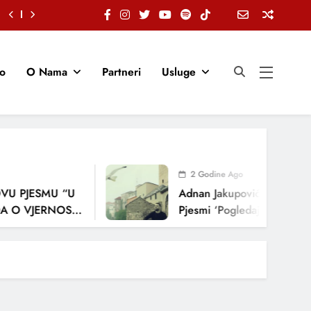
io
O Nama
Partneri
Usluge
2 Godine Ago
U PJESMU “U
Adnan Jakupović Donosi Sna
O VJERNOSTI,
Pjesmi ‘Pogledaj Me’
NJA