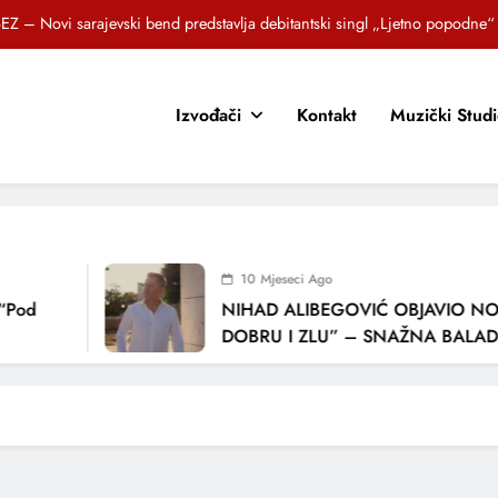
EZ – Novi sarajevski bend predstavlja debitantski singl „Ljetno popodne“
Brat i sestra, Biljana i Tedi Zeroski, predstavljaju novu pjesmu „Sreća je“
Izvođači
Kontakt
Muzički Stud
OR SUNCOKRETI KROZ PJESMU POZVALI MALIŠANE NA DOBRE NAVIKE
zlagić Fazla predstavlja pjesmu “Lejla” iz mjuzikla Travnik je voljeti lako
EZ – Novi sarajevski bend predstavlja debitantski singl „Ljetno popodne“
Brat i sestra, Biljana i Tedi Zeroski, predstavljaju novu pjesmu „Sreća je“
10 Mjeseci Ago
OR SUNCOKRETI KROZ PJESMU POZVALI MALIŠANE NA DOBRE NAVIKE
Pod
NIHAD ALIBEGOVIĆ OBJAVIO NOV
DOBRU I ZLU” – SNAŽNA BALADA 
LJUBAVI I VREMENU KOJE NAS MIJE