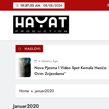
Skip
B
10:57:32 AM
08/08/2026
to
content
DJEČIJI H
Muhamed Fa
Hayat Production
Promocija domaće muzike
B
NASLOVI
4 Mjeseca Ago
DJEČIJI H
Nova Pjesma I Video Spot Kemala Hasića: “
Ovim Zvijezdama”
Home
januar2020
Januar2020