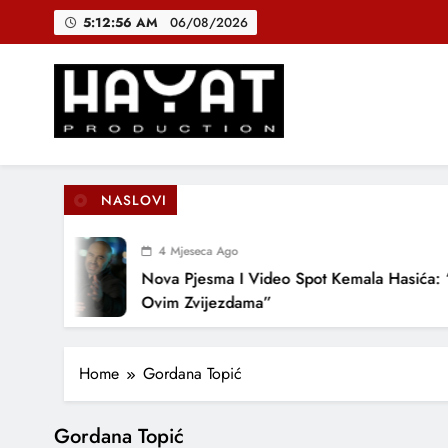
Skip
5:12:56 AM
06/08/2026
to
content
DJEČIJI H
B
Hayat Production
Promocija domaće muzike
NASLOVI
DJEČIJI H
4 Mjeseca Ago
Nova Pjesma I Video Spot Kemala Hasića: 
Ovim Zvijezdama”
Home
Gordana Topić
Gordana Topić