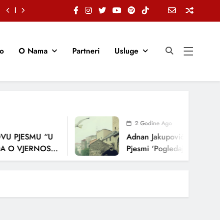
io
O Nama
Partneri
Usluge
2 Godine Ago
U PJESMU “U
Adnan Jakupović Donosi Sn
 O VJERNOSTI,
Pjesmi ‘Pogledaj Me’
ENJA