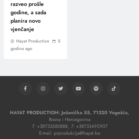
razveo prošle
godine, a sada
planira novo
vjenčanje
Hayat Production
5
godina ago
HAYAT PRODUCTION: Jošanička 55, 71320 Vogošća,
Bosna i Hercegovina
T:
+38733580888,
T:
+38733492907
E-mail: prprodukcija@hayat.ba