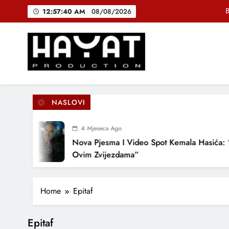
Skip
B
12:57:41 AM
08/08/2026
to
content
DJEČIJI H
Muhamed Fa
Hayat Production
Promocija domaće muzike
B
NASLOVI
4 Mjeseca Ago
DJEČIJI H
Nova Pjesma I Video Spot Kemala Hasića: 
Ovim Zvijezdama”
Home
Epitaf
Epitaf