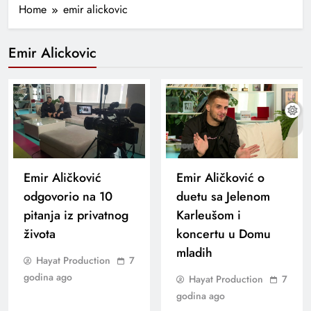
Home
emir alickovic
Emir Alickovic
Emir Aličković
Emir Aličković o
odgovorio na 10
duetu sa Jelenom
pitanja iz privatnog
Karleušom i
života
koncertu u Domu
mladih
Hayat Production
7
godina ago
Hayat Production
7
godina ago