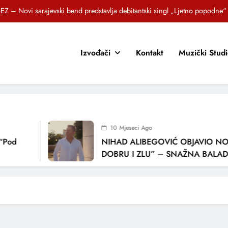
EZ – Novi sarajevski bend predstavlja debitantski singl „Ljetno popodne“
Brat i sestra, Biljana i Tedi Zeroski, predstavljaju novu pjesmu „Sreća je“
Izvođači
Kontakt
Muzički Stud
OR SUNCOKRETI KROZ PJESMU POZVALI MALIŠANE NA DOBRE NAVIKE
zlagić Fazla predstavlja pjesmu “Lejla” iz mjuzikla Travnik je voljeti lako
EZ – Novi sarajevski bend predstavlja debitantski singl „Ljetno popodne“
Brat i sestra, Biljana i Tedi Zeroski, predstavljaju novu pjesmu „Sreća je“
10 Mjeseci Ago
OR SUNCOKRETI KROZ PJESMU POZVALI MALIŠANE NA DOBRE NAVIKE
“Pod
NIHAD ALIBEGOVIĆ OBJAVIO NOV
DOBRU I ZLU” – SNAŽNA BALADA
LJUBAVI I VREMENU KOJE NAS MIJ