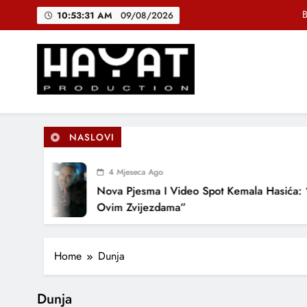
Skip
B
10:53:31 AM
09/08/2026
to
content
DJEČIJI H
Muhamed Fa
Hayat Production
Promocija domaće muzike
B
NASLOVI
4 Mjeseca Ago
DJEČIJI H
Nova Pjesma I Video Spot Kemala Hasića: 
Ovim Zvijezdama”
Home
Dunja
Dunja