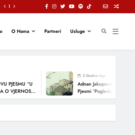
io
O Nama
Partneri
Usluge
2 Godine Ago
U PJESMU “U
Adnan Jakupović Donosi Sn
 O VJERNOSTI,
Pjesmi ‘Pogledaj Me’
ENJA