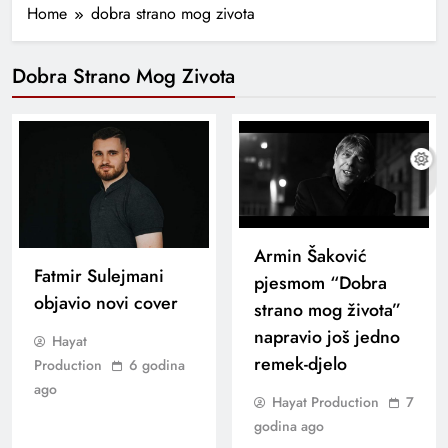
Home
dobra strano mog zivota
Dobra Strano Mog Zivota
Armin Šaković
Fatmir Sulejmani
pjesmom “Dobra
objavio novi cover
strano mog života”
napravio još jedno
Hayat
remek-djelo
Production
6 godina
ago
Hayat Production
7
godina ago